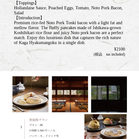
【Toppings】
Hollandaise Sauce, Poached Eggs, Tomato, Noto Pork Bacon,
Salad
【Introduction】
Premium rice-fed Noto Pork Tonki bacon with a light fat and
mellow flavor. The fluffy pancakes made of Ishikawa-grown
Koshihikari rice flour and juicy Noto pork bacon are a perfect
match. Enjoy this luxurious dish that captures the rich nature
of Kaga Hyakumangoku in a single dish.
¥2100
(税込 tax included)