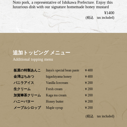
Noto pork, a representative of Ishikawa Prefecture. Enjoy this
luxurious dish with our signature homemade honey mustard
¥1400
(税込 tax included)
追加トッピング メニュー
Additional topping menu
板屋の特製あんこ
Itaya's special bean paste
￥400
金澤はちみつ
higashiyama honey
￥400
バニラアイス
Vanilla Icecream
￥200
生クリーム
Fresh cream
￥200
加賀棒茶クリーム
Kaga tea cream
￥200
ハニーバター
Honey butter
￥200
メープルシロップ
Maple syrup
￥200
(税込 tax included)