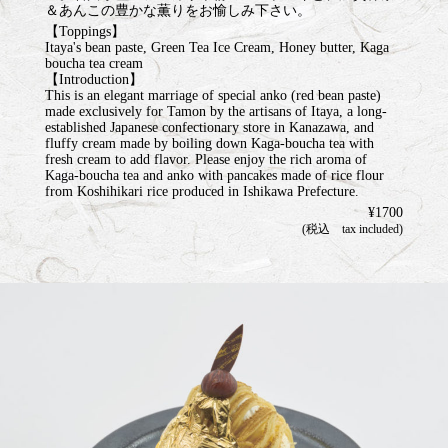
＆あんこの豊かな薫りをお愉しみ下さい。
【Toppings】
Itaya's bean paste, Green Tea Ice Cream, Honey butter, Kaga
boucha tea cream
【Introduction】
This is an elegant marriage of special anko (red bean paste)
made exclusively for Tamon by the artisans of Itaya, a long-
established Japanese confectionary store in Kanazawa, and
fluffy cream made by boiling down Kaga-boucha tea with
fresh cream to add flavor. Please enjoy the rich aroma of
Kaga-boucha tea and anko with pancakes made of rice flour
from Koshihikari rice produced in Ishikawa Prefecture.
¥1700
(税込 tax included)