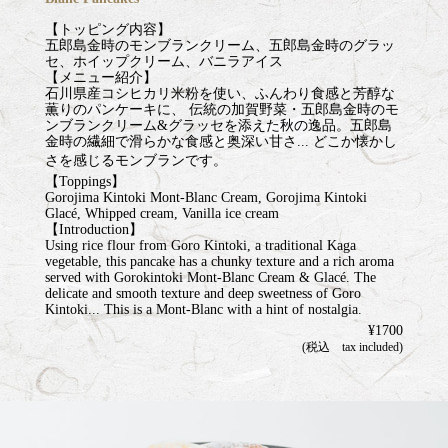
【トッピング内容】
五郎島金時のモンブランクリーム、五郎島金時のグラッ
セ、ホイップクリーム、バニラアイス
【メニュー紹介】
石川県産コシヒカリ米粉を使い、ふんわり食感と芳醇な
薫りのパンケーキに、 伝統の加賀野菜・五郎島金時のモ
ンブランクリーム&グラッセを添えた秋の逸品。五郎島
金時の繊細で滑らかな食感と奥深い甘さ... どこか懐かし
さを感じるモンブランです。
【Toppings】
Gorojima Kintoki Mont-Blanc Cream, Gorojima Kintoki
Glacé, Whipped cream, Vanilla ice cream
【Introduction】
Using rice flour from Goro Kintoki, a traditional Kaga
vegetable, this pancake has a chunky texture and a rich aroma
served with Gorokintoki Mont-Blanc Cream & Glacé. The
delicate and smooth texture and deep sweetness of Goro
Kintoki... This is a Mont-Blanc with a hint of nostalgia.
¥1700
(税込 tax included)