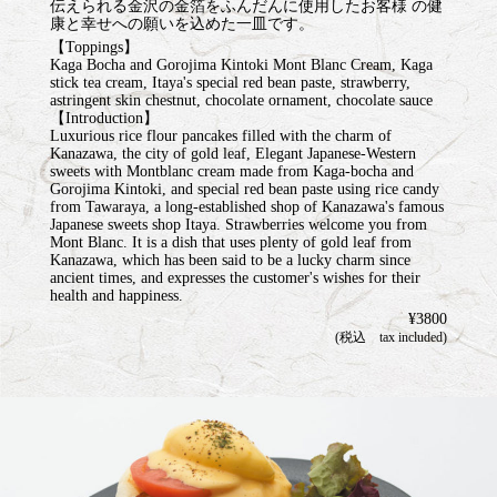
伝えられる金沢の金箔をふんだんに使用したお客様 の健
康と幸せへの願いを込めた一皿です。
【Toppings】
Kaga Bocha and Gorojima Kintoki Mont Blanc Cream, Kaga
stick tea cream, Itaya's special red bean paste, strawberry,
astringent skin chestnut, chocolate ornament, chocolate sauce
【Introduction】
Luxurious rice flour pancakes filled with the charm of
Kanazawa, the city of gold leaf, Elegant Japanese-Western
sweets with Montblanc cream made from Kaga-bocha and
Gorojima Kintoki, and special red bean paste using rice candy
from Tawaraya, a long-established shop of Kanazawa's famous
Japanese sweets shop Itaya. Strawberries welcome you from
Mont Blanc. It is a dish that uses plenty of gold leaf from
Kanazawa, which has been said to be a lucky charm since
ancient times, and expresses the customer's wishes for their
health and happiness.
¥3800
(税込 tax included)