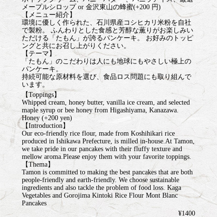
メープルシロップ or 金沢東山の蜂蜜(+200 円)
【メニュー紹介】
環境に優しく作られた、石川県産コシヒカリ米粉を自社
で製粉。 ふんわりとした食感と芳醇な薫りがお楽しみい
ただける「たもん」が誇るパンケーキ。 お好みのトッピ
ングと共にお召し上がりください。
【テーマ】
「たもん」のこだわりは人にも地球にもやさしい極上の
パンケーキ。
持続可能な原材料を選び、食品ロス問題にも取り組んで
います。
【Toppings】
Whipped cream, honey butter, vanilla ice cream, and selected
maple syrup or bee honey from Higashiyama, Kanazawa.
Honey (+200 yen)
【Introduction】
Our eco-friendly rice flour, made from Koshihikari rice
produced in Ishikawa Prefecture, is milled in-house.At Tamon,
we take pride in our pancakes with their fluffy texture and
mellow aroma.Please enjoy them with your favorite toppings.
【Thema】
Tamon is committed to making the best pancakes that are both
people-friendly and earth-friendly. We choose sustainable
ingredients and also tackle the problem of food loss. Kaga
Vegetables and Gorojima Kintoki Rice Flour Mont Blanc
Pancakes
¥1400