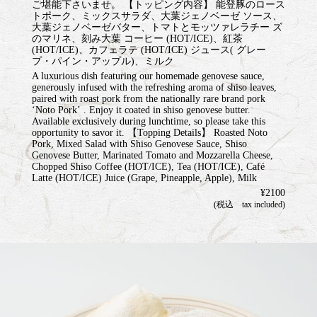
ご堪能下さいませ。 【トッピング内容】 能登豚のロース
トポーク、ミックスサラダ、大葉ジェノベーゼ ソース、
大葉ジェノベーゼバター、トマトとモッツァレラチー ズ
のマリネ、刻み大葉 コーヒー (HOT/ICE)、紅茶
(HOT/ICE)、カフェラテ (HOT/ICE) ジュース( グレー
プ・パイン・アップル)、ミルク
A luxurious dish featuring our homemade genovese sauce,
generously infused with the refreshing aroma of shiso leaves,
paired with roast pork from the nationally rare brand pork
ʻNoto Porkʼ . Enjoy it coated in shiso genovese butter.
Available exclusively during lunchtime, so please take this
opportunity to savor it. 【Topping Details】 Roasted Noto
Pork, Mixed Salad with Shiso Genovese Sauce, Shiso
Genovese Butter, Marinated Tomato and Mozzarella Cheese,
Chopped Shiso Coffee (HOT/ICE), Tea (HOT/ICE), Café
Latte (HOT/ICE) Juice (Grape, Pineapple, Apple), Milk
¥2100
(税込 tax included)