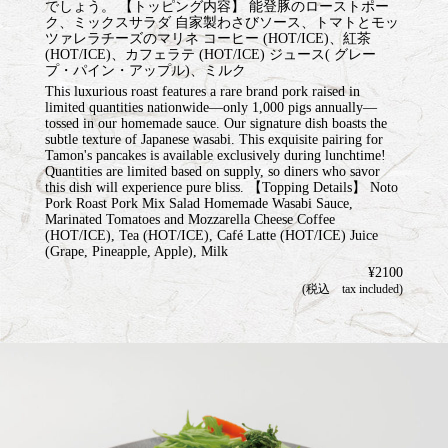
でしょう。 【トッピング内容】 能登豚のローストポー
ク、ミックスサラダ 自家製わさびソース、トマトとモッ
ツァレラチーズのマリネ コーヒー (HOT/ICE)、紅茶
(HOT/ICE)、カフェラテ (HOT/ICE) ジュース( グレー
プ・パイン・アップル)、ミルク
This luxurious roast features a rare brand pork raised in
limited quantities nationwide—only 1,000 pigs annually—
tossed in our homemade sauce. Our signature dish boasts the
subtle texture of Japanese wasabi. This exquisite pairing for
Tamon's pancakes is available exclusively during lunchtime!
Quantities are limited based on supply, so diners who savor
this dish will experience pure bliss. 【Topping Details】 Noto
Pork Roast Pork Mix Salad Homemade Wasabi Sauce,
Marinated Tomatoes and Mozzarella Cheese Coffee
(HOT/ICE), Tea (HOT/ICE), Café Latte (HOT/ICE) Juice
(Grape, Pineapple, Apple), Milk
¥2100
(税込 tax included)