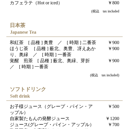
カフェラテ（Hot or iced）
￥800
(税込 tax included
日本茶
Japanese Tea
和紅茶 [ 品種 ] 奥豊 ／ [ 時期 ] 二番茶
￥900
ほうじ茶 [ 品種 ] 薮北、奥豊、冴えあか
￥900
り、奥緑 ／ [ 時期 ] 一番茶
覚醒 煎茶 [ 品種 ] 薮北、奥緑、芽折
￥900
／ [ 時期 ] 一番茶
(税込 tax included)
ソフトドリンク
Soft drink
お子様ジュース（グレープ・パイン・ア
￥500
ップル）
自家製たもんの発酵ジュース
￥1200
ジュース(グレープ・パイン・アップル）
￥700