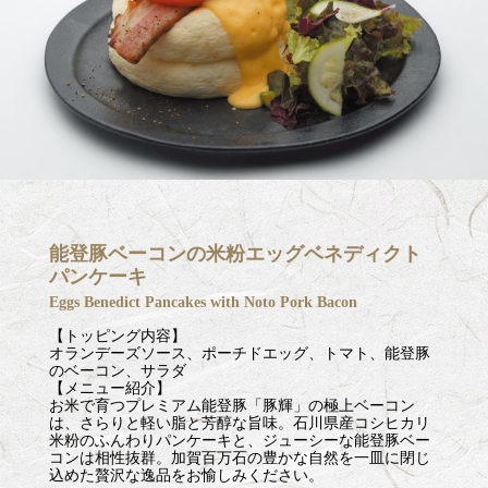
能登豚ベーコンの米粉エッグベネディクト
パンケーキ
Eggs Benedict Pancakes with Noto Pork Bacon
【トッピング内容】
オランデーズソース、ポーチドエッグ、トマト、能登豚
のベーコン、サラダ
【メニュー紹介】
お米で育つプレミアム能登豚「豚輝」の極上ベーコン
は、さらりと軽い脂と芳醇な旨味。石川県産コシヒカリ
米粉のふんわりパンケーキと、ジューシーな能登豚ベー
コンは相性抜群。加賀百万石の豊かな自然を一皿に閉じ
込めた贅沢な逸品をお愉しみください。